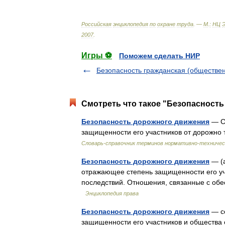
Российская
энциклопедия
по
охране
труда
. —
М
.
:
НЦ
2007
.
Игры ⚽
Поможем сделать НИР
Безопасность гражданская (обществе
Смотреть что такое "Безопасность
Безопасность дорожного движения
— Со
защищенности его участников от дорожно
Словарь-справочник терминов нормативно-техничес
Безопасность дорожного движения
— (а
отражающее степень защищенности его уч
последствий. Отношения, связанные с обе
Энциклопедия права
Безопасность дорожного движения
— со
защищенности его участников и общества 