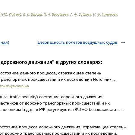
ЭНАС
.
Под
ред
.
В
.
К
.
Варова
,
И
.
А
.
Воробьева
,
А
.
Ф
.
Зубкова
,
Н
.
Ф
.
Измерова
.
нная)
Безопасность полетов воздушных судов
 дорожного движения" в других словарях:
стояние данного процесса, отражающее степень
 транспортных происшествий и их последствий Источник …
кой документации
нгл. traffic security) состояние дорожного движения,
астников от дорожно транспортных происшествий и их
спечением Б.д.д., в РФ регулируются ФЗ «О безопасности… …
стояние процесса дорожного движения, отражающее степень
от дорожно транспортных происшествий и их последствий.