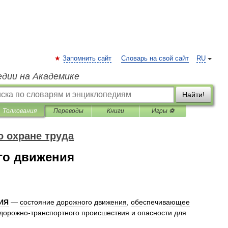
Запомнить сайт
Словарь на свой сайт
RU
едии на Академике
Найти!
Толкования
Переводы
Книги
Игры ⚽
о охране труда
го движения
ИЯ
—
состояние
дорожного
движения
,
обеспечивающее
дорожно
-
транспортного
происшествия
и
опасности
для